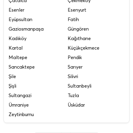
Çatalca
Çekmeköy
Esenler
Esenyurt
Eyüpsultan
Fatih
Gaziosmanpaşa
Güngören
Kadıköy
Kağıthane
Kartal
Küçükçekmece
Maltepe
Pendik
Sancaktepe
Sarıyer
Şile
Silivri
Şişli
Sultanbeyli
Sultangazi
Tuzla
Ümraniye
Üsküdar
Zeytinburnu