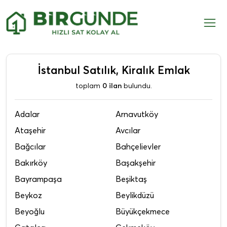
İstanbul Satılık, Kiralık Emlak
toplam
0 ilan
bulundu.
Adalar
Arnavutköy
Ataşehir
Avcılar
Bağcılar
Bahçelievler
Bakırköy
Başakşehir
Bayrampaşa
Beşiktaş
Beykoz
Beylikdüzü
Beyoğlu
Büyükçekmece