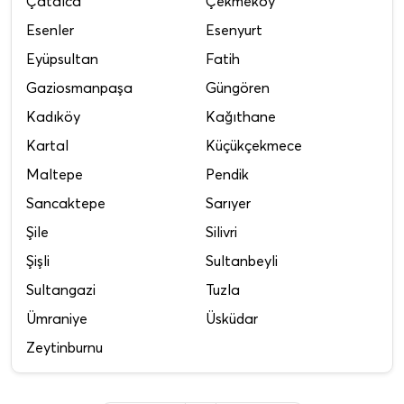
Çatalca
Çekmeköy
Esenler
Esenyurt
Eyüpsultan
Fatih
Gaziosmanpaşa
Güngören
Kadıköy
Kağıthane
Kartal
Küçükçekmece
Maltepe
Pendik
Sancaktepe
Sarıyer
Şile
Silivri
Şişli
Sultanbeyli
Sultangazi
Tuzla
Ümraniye
Üsküdar
Zeytinburnu