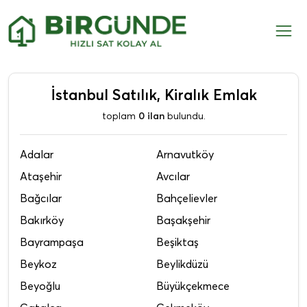
İstanbul Satılık, Kiralık Emlak
toplam
0 ilan
bulundu.
Adalar
Arnavutköy
Ataşehir
Avcılar
Bağcılar
Bahçelievler
Bakırköy
Başakşehir
Bayrampaşa
Beşiktaş
Beykoz
Beylikdüzü
Beyoğlu
Büyükçekmece