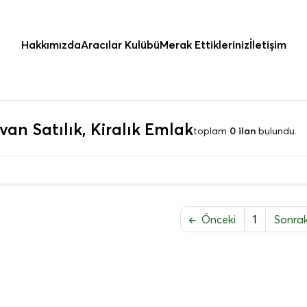
Hakkımızda
Aracılar Kulübü
Merak Ettikleriniz
İletişim
van Satılık, Kiralık Emlak
toplam
0 ilan
bulundu.
Önceki
1
Sonra