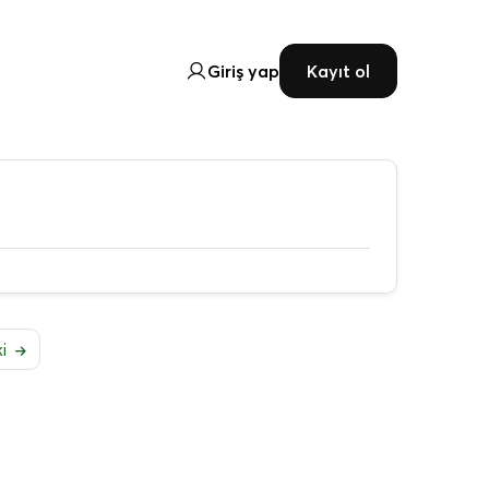
Giriş yap
Kayıt ol
ki