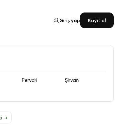
Giriş yap
Kayıt ol
Pervari
Şirvan
ki