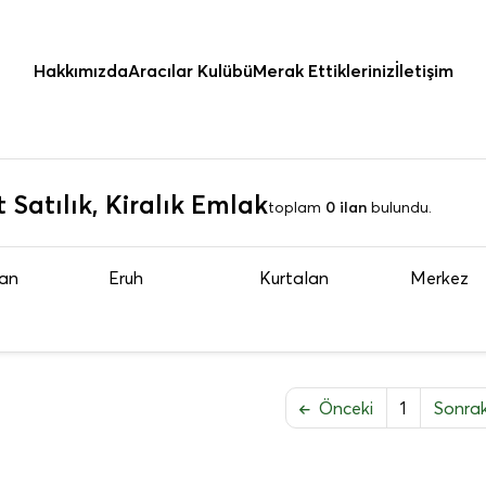
Hakkımızda
Aracılar Kulübü
Merak Ettikleriniz
İletişim
rt Satılık, Kiralık Emlak
toplam
0 ilan
bulundu.
an
Eruh
Kurtalan
Merkez
Önceki
1
Sonra