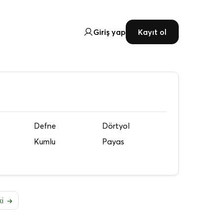
Giriş yap
Kayıt ol
Defne
Dörtyol
Kumlu
Payas
ki