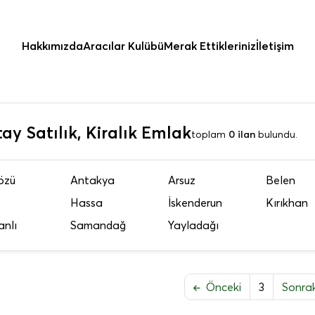
Hakkımızda
Aracılar Kulübü
Merak Ettikleriniz
İletişim
ay Satılık, Kiralık Emlak
toplam
0 ilan
bulundu.
özü
Antakya
Arsuz
Belen
Hassa
İskenderun
Kırıkhan
anlı
Samandağ
Yayladağı
Önceki
3
Sonra