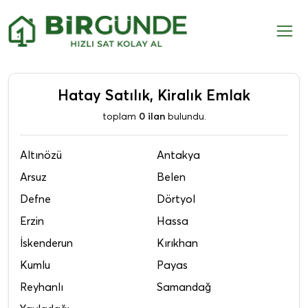
Hatay Satılık, Kiralık Emlak
toplam
0 ilan
bulundu.
Altınözü
Antakya
Arsuz
Belen
Defne
Dörtyol
Erzin
Hassa
İskenderun
Kırıkhan
Kumlu
Payas
Reyhanlı
Samandağ