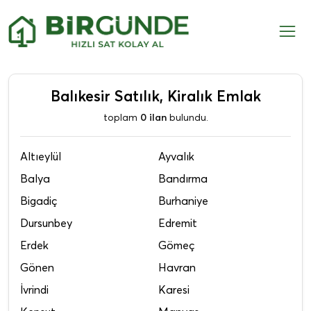
Balıkesir Satılık, Kiralık Emlak
toplam
0 ilan
bulundu.
Altıeylül
Ayvalık
Balya
Bandırma
Bigadiç
Burhaniye
Dursunbey
Edremit
Erdek
Gömeç
Gönen
Havran
İvrindi
Karesi