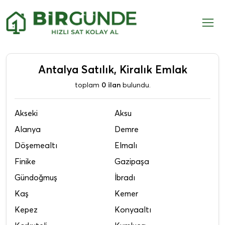
Antalya Satılık, Kiralık Emlak
toplam
0 ilan
bulundu.
Akseki
Aksu
Alanya
Demre
Döşemealtı
Elmalı
Finike
Gazipaşa
Gündoğmuş
İbradı
Kaş
Kemer
Kepez
Konyaaltı