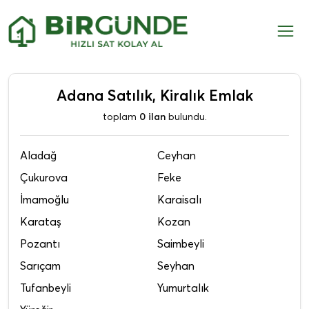
Adana Satılık, Kiralık Emlak
toplam
0 ilan
bulundu.
Aladağ
Ceyhan
Çukurova
Feke
İmamoğlu
Karaisalı
Karataş
Kozan
Pozantı
Saimbeyli
Sarıçam
Seyhan
Tufanbeyli
Yumurtalık