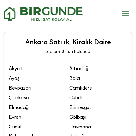
Ankara Satılık, Kiralık Daire
toplam
0 ilan
bulundu.
Akyurt
Altındağ
Ayaş
Bala
Beypazarı
Çamlıdere
Çankaya
Çubuk
Elmadağ
Etimesgut
Evren
Gölbaşı
Güdül
Haymana